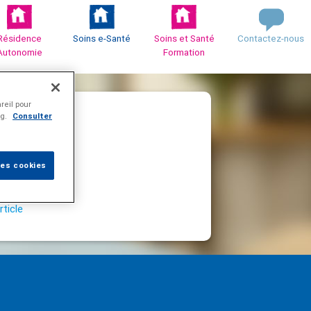
Résidence
Soins e-Santé
Soins et Santé
Contactez-nous
Autonomie
Formation
reil pour
ng.
Consulter
les cookies
rticle