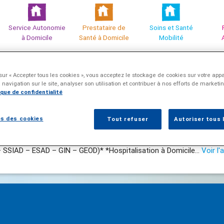
Service Autonomie
Prestataire de
Soins et Santé
à Domicile
Santé à Domicile
Mobilité
sur « Accepter tous les cookies », vous acceptez le stockage de cookies sur votre appa
 navigation sur le site, analyser son utilisation et contribuer à nos efforts de marketi
ique de confidentialité
s des cookies
Tout refuser
Autoriser tous 
vos commentaires
SSIAD – ESAD – GIN – GEOD)* *Hospitalisation à Domicile...
Voir l'a