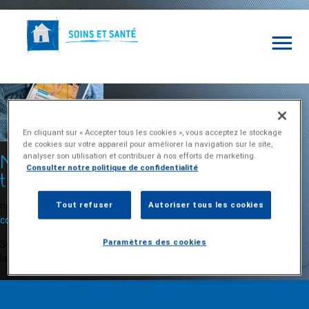
Archives de tags : Dysphagie
En cliquant sur « Accepter tous les cookies », vous acceptez le stockage
de cookies sur votre appareil pour améliorer la navigation sur le site,
analyser son utilisation et contribuer à nos efforts de marketing.
Nouveau livret de prévention sur les
Consulter notre politique de confidentialité
troubles de la déglutition
novembre 24, 2025 10:06 am
Publié par
Sandrine Brichon
Laissez vos
Tout refuser
Autoriser tous les cookies
commentaires
Paramètres des cookies
Soins et Santé publie cet automne un livret consacré aux troubles de
la déglutition, et aux gestes pour les prévenir...
Voir l'article