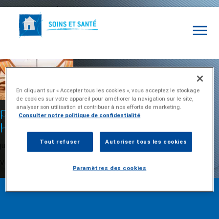
Archives de tags : Vacances
En cliquant sur « Accepter tous les cookies », vous acceptez le stockage
de cookies sur votre appareil pour améliorer la navigation sur le site,
analyser son utilisation et contribuer à nos efforts de marketing.
Partir en vacances quand on est en
Consulter notre politique de confidentialité
Hospitalisation À Domicile
Tout refuser
Autoriser tous les cookies
juin 27, 2025 10:03 am
Publié par
HAD
Laissez vos commentaires
Vos soins continuent grâce au transfert d'HAD
Paramètres des cookies