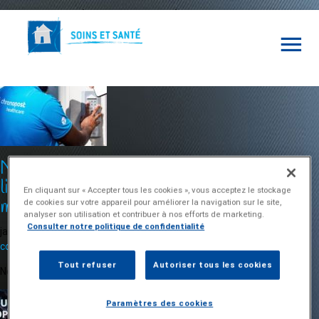
Archives de tags : médicaments
Nouveautés Pharmacie : la commande et la
livraison de vos consommables et
En cliquant sur « Accepter tous les cookies », vous acceptez le stockage
médicaments évoluent
de cookies sur votre appareil pour améliorer la navigation sur le site,
analyser son utilisation et contribuer à nos efforts de marketing.
Consulter notre politique de confidentialité
janvier 13, 2025 5:26 pm
Publié par
Sandrine Brichon
Laissez vos
commentaires
Tout refuser
Autoriser tous les cookies
Nouveau logiciel de commande et nouveau transporteur
Paramètres des cookies