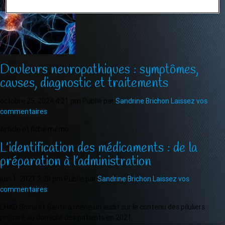
Douleurs neuropathiques : symptômes,
causes, diagnostic et traitements
octobre 25, 2024 4:21 pm
Publié par
Sandrine Brichon
Laissez vos
commentaires
Article et fiche mémo
L’identification des médicaments : de la
préparation à l’administration
juin 1, 2021 3:26 pm
Publié par
Sandrine Brichon
Laissez vos
commentaires
L'HAD Soins et Santé a mené un audit sur le contenu des piluliers
préparé au domicile des patients en 2021.