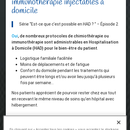
immunothérapie injectables à
domicile
Série “Est-ce que c’est possible en HAD ? ” – Épisode 2
Oui
, de nombreux protocoles de chimiothérapie ou
immunothérapie sont administrables en Hospitalisation
à Domicile (HAD) pour le bien-être du patient
.
Logistique familiale facilitée
Moins de déplacements et de fatigue
Confort du domicile pendant les traitements qui
peuvent être longs et/ou avoir lieu jusqu’à plusieurs
fois par semaine…
Nos patients apprécient de pourvoir rester chez eux tout
en recevant le même niveau de soins qu’en hôpital avec
hébergement.
Examen et organisation des prises
En cliquant sur « Accepter tous les cookies », vous acceptez le stockage