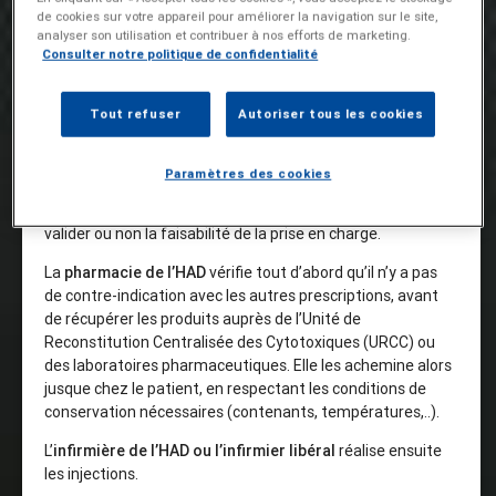
en charge
de cookies sur votre appareil pour améliorer la navigation sur le site,
analyser son utilisation et contribuer à nos efforts de marketing.
L’
oncologue
effectue la demande de prise en charge
Consulter notre politique de confidentialité
lorsqu’il estime que le traitement peut ou doit être
administré à domicile. Azacitidine, gemcitabine,
Tout refuser
Autoriser tous les cookies
nivolumab,… une 30aine de molécules sont ainsi
régulièrement prescrites.
Paramètres des cookies
Le
médecin de l’HAD
analyse ensuite le dossier médical, et
effectue une visite du domicile si nécessaire, afin de
valider ou non la faisabilité de la prise en charge.
La
pharmacie de l’HAD
vérifie tout d’abord qu’il n’y a pas
de contre-indication avec les autres prescriptions, avant
de récupérer les produits auprès de l’Unité de
Reconstitution Centralisée des Cytotoxiques (URCC) ou
des laboratoires pharmaceutiques. Elle les achemine alors
jusque chez le patient, en respectant les conditions de
conservation nécessaires (contenants, températures,..).
L’
infirmière de l’HAD ou l’infirmier libéral
réalise ensuite
les injections.